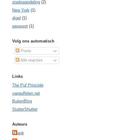
stadswandeling
(2)
New York
(1)
digid
(1)
paspoort
(1)
Volg ons automatisch
Posts
Alle reacties
Links
The Puf Principle
vanpuffelen.net
BuitenBlog
StutterShutter
Auteurs
Frank