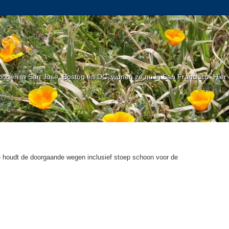
gen in San Jose, Boston en DC, wonen ze nu in San Francisco. Hier l
 houdt de doorgaande wegen inclusief stoep schoon voor de