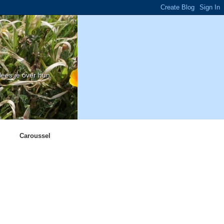
ees je over hun
Caroussel