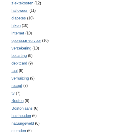
ziektekosten
(12)
halloween
(11)
diabetes
(10)
hiken
(10)
internet
(10)
openbaar vervoer
(10)
verzekering
(10)
belasting
(9)
debitcard
(9)
taal
(9)
verhuizing
(9)
recept
(7)
tv
(7)
Boston
(6)
Bostoniaans
(6)
huishouden
(6)
natuurgeweld
(6)
sieraden
(6)