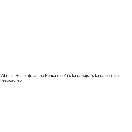
hen in Rome, do as the Romans do" ('s lands wijs, 's lands eer), dus
 sneeuwschep.