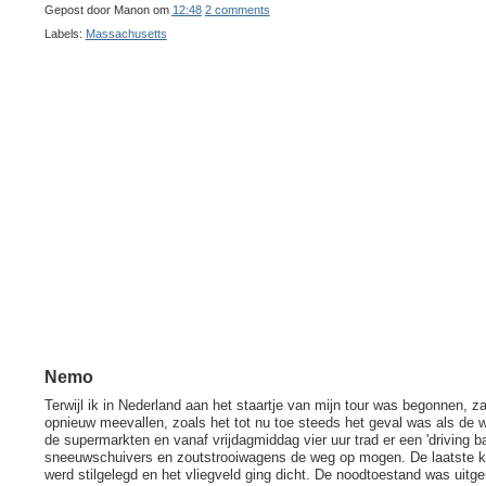
Gepost door
Manon
om
12:48
2 comments
Labels:
Massachusetts
Nemo
Terwijl ik in Nederland aan het staartje van mijn tour was begonnen,
opnieuw meevallen, zoals het tot nu toe steeds het geval was als de
de supermarkten en vanaf vrijdagmiddag vier uur trad er een 'driving b
sneeuwschuivers en zoutstrooiwagens de weg op mogen. De laatste kee
werd stilgelegd en het vliegveld ging dicht. De noodtoestand was uit