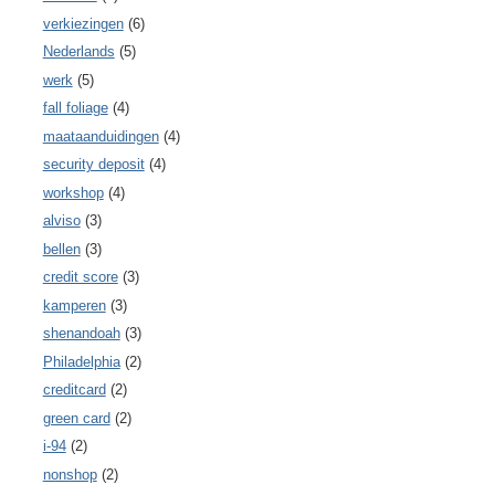
verkiezingen
(6)
Nederlands
(5)
werk
(5)
fall foliage
(4)
maataanduidingen
(4)
security deposit
(4)
workshop
(4)
alviso
(3)
bellen
(3)
credit score
(3)
kamperen
(3)
shenandoah
(3)
Philadelphia
(2)
creditcard
(2)
green card
(2)
i-94
(2)
nonshop
(2)