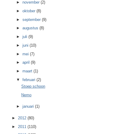
►
november
(2)
►
oktober
(8)
►
september
(9)
►
augustus
(8)
►
juli
(9)
►
juni
(10)
►
mei
(7)
►
april
(9)
►
maart
(1)
▼
februari
(2)
Stoep schoon
Nemo
►
januari
(1)
►
2012
(80)
►
2011
(110)