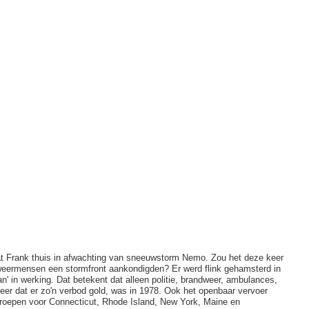
 zat Frank thuis in afwachting van sneeuwstorm Nemo. Zou het deze keer
 weermensen een stormfront aankondigden? Er werd flink gehamsterd in
an' in werking. Dat betekent dat alleen politie, brandweer, ambulances,
r dat er zo'n verbod gold, was in 1978. Ook het openbaar vervoer
geroepen voor Connecticut, Rhode Island, New York, Maine en