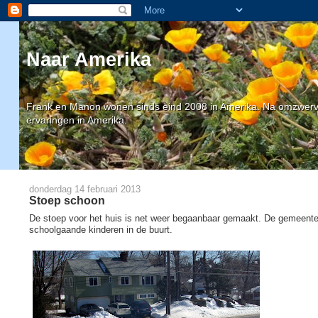
Naar Amerika
Frank en Manon wonen sinds eind 2008 in Amerika. Na omzwervin
ervaringen in Amerika.
donderdag 14 februari 2013
Stoep schoon
De stoep voor het huis is net weer begaanbaar gemaakt. De gemeente
schoolgaande kinderen in de buurt.