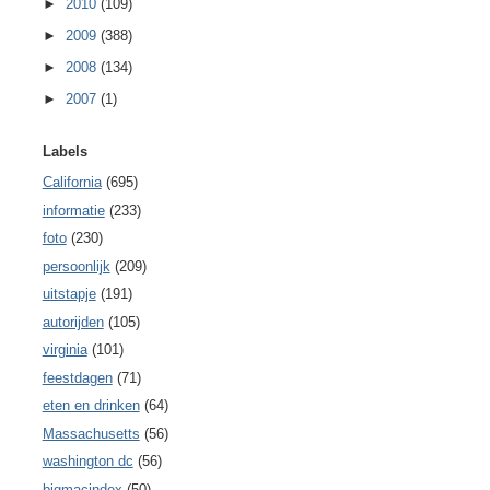
►
2010
(109)
►
2009
(388)
►
2008
(134)
►
2007
(1)
Labels
California
(695)
informatie
(233)
foto
(230)
persoonlijk
(209)
uitstapje
(191)
autorijden
(105)
virginia
(101)
feestdagen
(71)
eten en drinken
(64)
Massachusetts
(56)
washington dc
(56)
bigmacindex
(50)