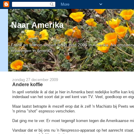
Naar Amerika
Frank en Manon wonen sinds eind 2008 in Amerika. Na omzwervin
ervaringen in Amerika.
zondag 27 december 2009
Andere koffie
In april vertelde ik al dat je hier in Amerika best redelijke koffie kan k
inderdaad van het soort dat je wel kent van TV. Veel, goedkoop en eigen
Maar laatst betrapte ik mezelf erop dat ik zelf 'n Machiato bij Peets w
'n prima "shot" espresso verscholen.
Dat ging me te ver. Er moet tegengif komen tegen die Amerikaanse m
Vandaar dat er bij ons nu 'n Nespresso-apparaat op het aanrecht staat.