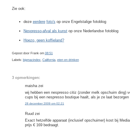
Zie ook:
deze
eerdere
foto's
op onze Engelstalige fotoblog
Nespresso-afval als kunst
op onze Nederlandse fotoblog
Hoezo, geen koffieland?
Gepost door
Frank
om
08:51
Labels:
bigmacindex
,
California
,
eten en drinken
3 opmerkingen:
maisha zei
wij hebben een nespresso citiz (zonder melk opschuim ding) v
cups bij een nespresso boutique haalt, als je ze laat bezorgen
28 december 2009 om 02:21
Ruud zei
Exact hetzelfde apparaat (inclusief opschuimer) kost bij Media
prijs € 169 bedraagt.