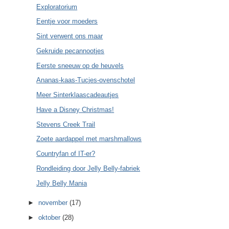
Exploratorium
Eentje voor moeders
Sint verwent ons maar
Gekruide pecannootjes
Eerste sneeuw op de heuvels
Ananas-kaas-Tucjes-ovenschotel
Meer Sinterklaascadeautjes
Have a Disney Christmas!
Stevens Creek Trail
Zoete aardappel met marshmallows
Countryfan of IT-er?
Rondleiding door Jelly Belly-fabriek
Jelly Belly Mania
►
november
(17)
►
oktober
(28)