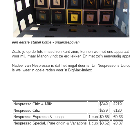
een eerste stapel koffie - ondersteboven
Zoals je op de foto misschien kunt zien, kunnen we met ons apparaat 
voor mij, maar Manon vindt ze erg lekker. En met zo'n eenvoudig appa
Nadeel van Nespresso is dat het nogal duur is. En Nespresso is Europee
is wel weer 'n goeie reden voor 'n BigMac-index:
Nespresso Citiz & Milk
$349
€219
Nespresso Citiz
$279
€120
Nespresso Espresso & Lungo
1 cup
$0.55
€0.33
Nespresso Special, Pure origin & Variations
1 cup
$0.62
€0.37