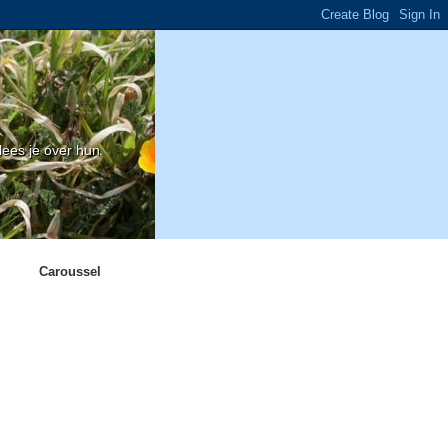
ees je over hun
Caroussel