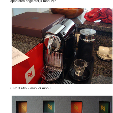
apparaten ongelofelijk mooi zijn.
Citiz & Milk - mooi of mooi?