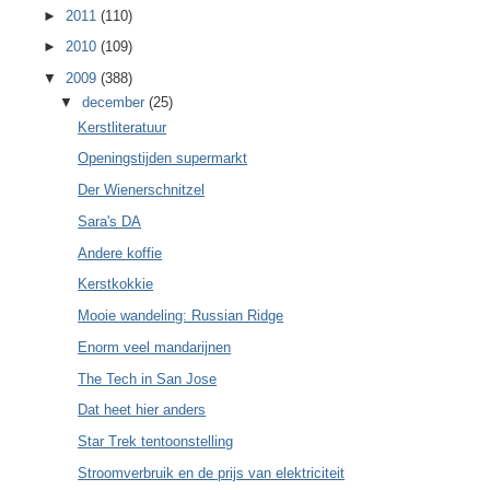
►
2011
(110)
►
2010
(109)
▼
2009
(388)
▼
december
(25)
Kerstliteratuur
Openingstijden supermarkt
Der Wienerschnitzel
Sara's DA
Andere koffie
Kerstkokkie
Mooie wandeling: Russian Ridge
Enorm veel mandarijnen
The Tech in San Jose
Dat heet hier anders
Star Trek tentoonstelling
Stroomverbruik en de prijs van elektriciteit