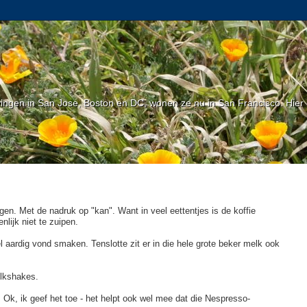
gen in San Jose, Boston en DC, wonen ze nu in San Francisco. Hier l
rijgen. Met de nadruk op "kan". Want in veel eettentjes is de koffie
lijk niet te zuipen.
el aardig vond smaken. Tenslotte zit er in die hele grote beker melk ook
ilkshakes.
 Ok, ik geef het toe - het helpt ook wel mee dat die Nespresso-