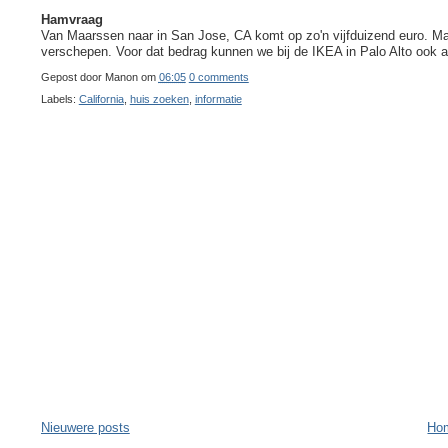
Hamvraag
Van Maarssen naar in San Jose, CA komt op zo'n vijfduizend euro. Maa
verschepen. Voor dat bedrag kunnen we bij de IKEA in Palo Alto ook 
Gepost door
Manon
om
06:05
0 comments
Labels:
California
,
huis zoeken
,
informatie
Nieuwere posts
Ho