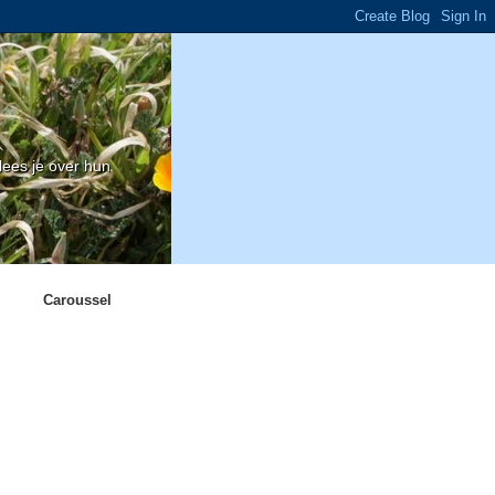
ees je over hun
Caroussel