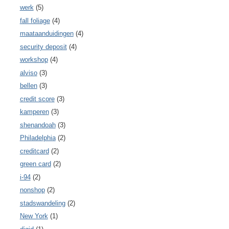
werk
(5)
fall foliage
(4)
maataanduidingen
(4)
security deposit
(4)
workshop
(4)
alviso
(3)
bellen
(3)
credit score
(3)
kamperen
(3)
shenandoah
(3)
Philadelphia
(2)
creditcard
(2)
green card
(2)
i-94
(2)
nonshop
(2)
stadswandeling
(2)
New York
(1)