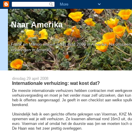
Naar Amerika
Frank en Manon wonen sinds eind 2008 in Amerika. Na omzwervin
ervaringen in Amerika.
dinsdag 29 april 2008
Internationale verhuizing: wat kost dat?
De meeste internationale verhuizers hebben contracten met werkgevers.
verhuisvergoeding en moet je het verder maar zelf uitzoeken, dan kun 
heb ik offertes aangevraagd. Je geeft in een checklist aan welke spul
berekend.
Uiteindelijk heb ik een gerichte offerte gekregen van Voerman, KHZ M
opnemen wat je wilt verhuizen. Ze kwamen allemaal rond 16m3 uit, dus
euro. Voerman viel af omdat het de duurste was (en we moeten toch 
De Haan was het zeer prettig overleggen.