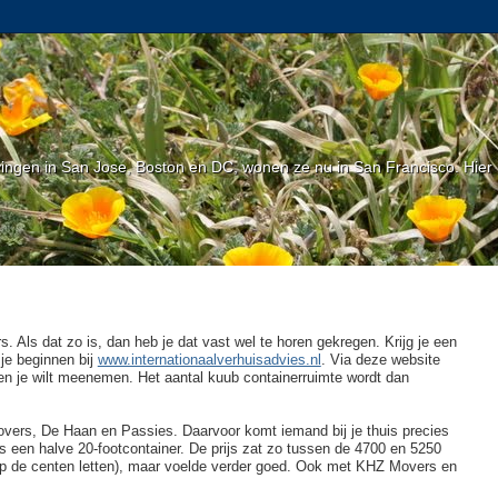
gen in San Jose, Boston en DC, wonen ze nu in San Francisco. Hier l
 Als dat zo is, dan heb je dat vast wel te horen gekregen. Krijg je een
je beginnen bij
www.internationaalverhuisadvies.nl
. Via deze website
len je wilt meenemen. Het aantal kuub containerruimte wordt dan
overs, De Haan en Passies. Daarvoor komt iemand bij je thuis precies
 een halve 20-footcontainer. De prijs zat zo tussen de 4700 en 5250
op de centen letten), maar voelde verder goed. Ook met KHZ Movers en