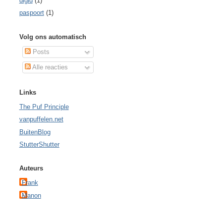
digid
(1)
paspoort
(1)
Volg ons automatisch
Posts
Alle reacties
Links
The Puf Principle
vanpuffelen.net
BuitenBlog
StutterShutter
Auteurs
Frank
Manon