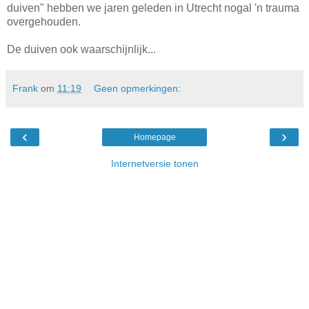
duiven" hebben we jaren geleden in Utrecht nogal 'n trauma
overgehouden.
De duiven ook waarschijnlijk...
Frank
om
11:19
Geen opmerkingen:
‹
›
Homepage
Internetversie tonen