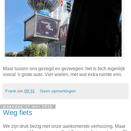
Maar tussen ons gezegd en gezwegen: het is toch eigenlijk
vooral 'n grote auto. Vier wielen, met wat extra ruimte erin.
Frank
om
09:31
Geen opmerkingen:
maandag 17 mei 2010
Weg fiets
We zijn druk bezig met onze aankomende verhuizing. Maar