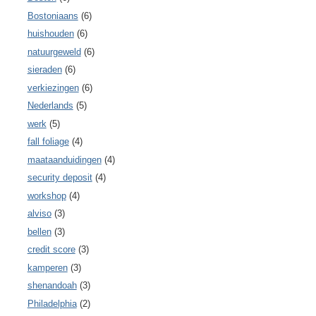
Bostoniaans
(6)
huishouden
(6)
natuurgeweld
(6)
sieraden
(6)
verkiezingen
(6)
Nederlands
(5)
werk
(5)
fall foliage
(4)
maataanduidingen
(4)
security deposit
(4)
workshop
(4)
alviso
(3)
bellen
(3)
credit score
(3)
kamperen
(3)
shenandoah
(3)
Philadelphia
(2)