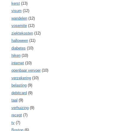
kerst
(13)
visum
(12)
wandelen
(12)
yosemite
(12)
ziektekosten
(12)
halloween
(11)
diabetes
(10)
hiken
(10)
internet
(10)
openbaar vervoer
(10)
verzekering
(10)
belasting
(9)
debitcard
(9)
taal
(9)
verhuizing
(9)
recept
(7)
tv
(7)
Boston
(6)