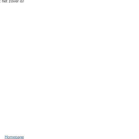
 het zover is!
Homepage