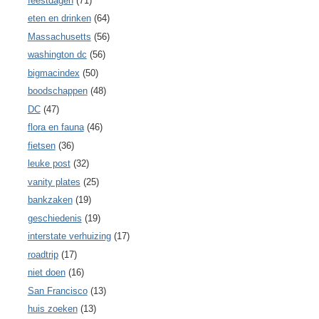
feestdagen
(71)
eten en drinken
(64)
Massachusetts
(56)
washington dc
(56)
bigmacindex
(50)
boodschappen
(48)
DC
(47)
flora en fauna
(46)
fietsen
(36)
leuke post
(32)
vanity plates
(25)
bankzaken
(19)
geschiedenis
(19)
interstate verhuizing
(17)
roadtrip
(17)
niet doen
(16)
San Francisco
(13)
huis zoeken
(13)