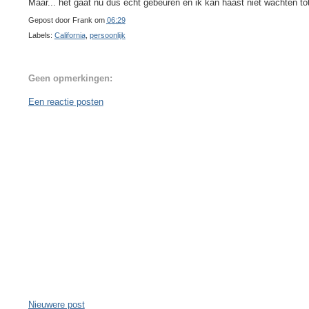
Maar... het gaat nu dus echt gebeuren en ik kan haast niet wachten tot
Gepost door
Frank
om
06:29
Labels:
California
,
persoonlijk
Geen opmerkingen:
Een reactie posten
Nieuwere post