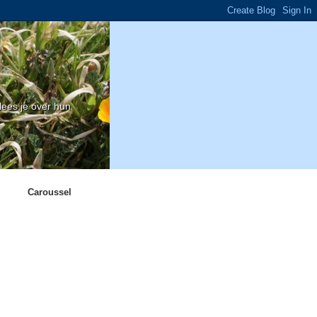
ees je over hun
Caroussel