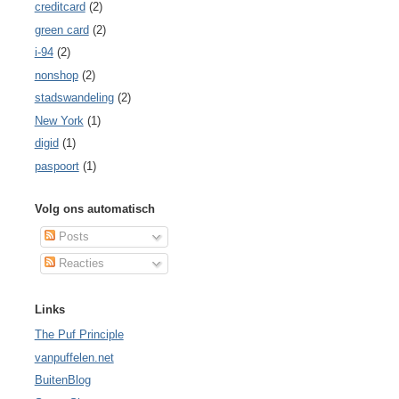
creditcard
(2)
green card
(2)
i-94
(2)
nonshop
(2)
stadswandeling
(2)
New York
(1)
digid
(1)
paspoort
(1)
Volg ons automatisch
Posts
Reacties
Links
The Puf Principle
vanpuffelen.net
BuitenBlog