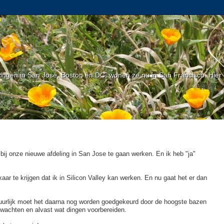
gen in San Jose, Boston en DC, wonen ze nu in San Francisco. Hier l
 bij onze nieuwe afdeling in San Jose te gaan werken. En ik heb "ja"
aar te krijgen dat ik in Silicon Valley kan werken. En nu gaat het er dan
uurlijk moet het daarna nog worden goedgekeurd door de hoogste bazen
 afwachten en alvast wat dingen voorbereiden.