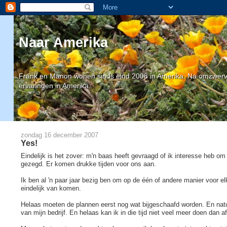
Naar Amerika
Frank en Manon wonen sinds eind 2008 in Amerika. Na omzwervin
ervaringen in Amerika.
zondag 16 december 2007
Yes!
Eindelijk is het zover: m'n baas heeft gevraagd of ik interesse heb om
gezegd. Er komen drukke tijden voor ons aan.
Ik ben al 'n paar jaar bezig ben om op de één of andere manier voor elk
eindelijk van komen.
Helaas moeten de plannen eerst nog wat bijgeschaafd worden. En nat
van mijn bedrijf. En helaas kan ik in die tijd niet veel meer doen dan