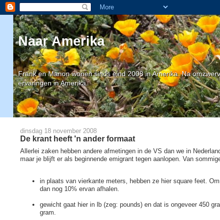
Naar Amerika
Frank en Manon wonen sinds eind 2008 in Amerika. Na omzwervin
ervaringen in Amerika.
dinsdag 18 november 2008
De krant heeft 'n ander formaat
Allerlei zaken hebben andere afmetingen in de VS dan we in Nederla
maar je blijft er als beginnende emigrant tegen aanlopen. Van sommige
in plaats van vierkante meters, hebben ze hier square feet. Om
dan nog 10% ervan afhalen.
gewicht gaat hier in lb (zeg: pounds) en dat is ongeveer 450 gr
gram.