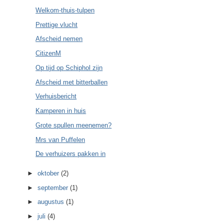
Welkom-thuis-tulpen
Prettige vlucht
Afscheid nemen
CitizenM
Op tijd op Schiphol zijn
Afscheid met bitterballen
Verhuisbericht
Kamperen in huis
Grote spullen meenemen?
Mrs van Puffelen
De verhuizers pakken in
►
oktober
(2)
►
september
(1)
►
augustus
(1)
►
juli
(4)