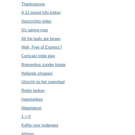
Thanksgiving
A 12 pound tofu turkey
Voorzichtig rijden
It's raining man
All the leafs are brown
High, Free of Express?
Comcast triple play
Brievenbus zonder klepje
Hollands shoppen
Uitzicht op het zwembad
Rottig tanken
Ingestonken
Watertekort
1 = 0
Koffie voor onderweg
Afritten