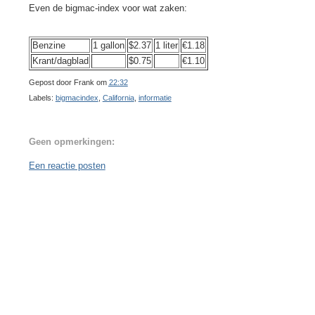
Even de bigmac-index voor wat zaken:
Benzine
1 gallon
$2.37
1 liter
€1.18
Krant/dagblad
$0.75
€1.10
Gepost door
Frank
om
22:32
Labels:
bigmacindex
,
California
,
informatie
Geen opmerkingen:
Een reactie posten