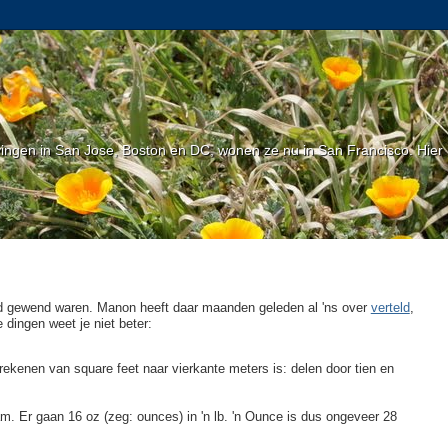
gen in San Jose, Boston en DC, wonen ze nu in San Francisco. Hier l
nd gewend waren. Manon heeft daar maanden geleden al 'ns over
verteld
,
 dingen weet je niet beter:
rekenen van square feet naar vierkante meters is: delen door tien en
am. Er gaan 16 oz (zeg: ounces) in 'n lb. 'n Ounce is dus ongeveer 28