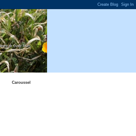
ees je over hun
Caroussel