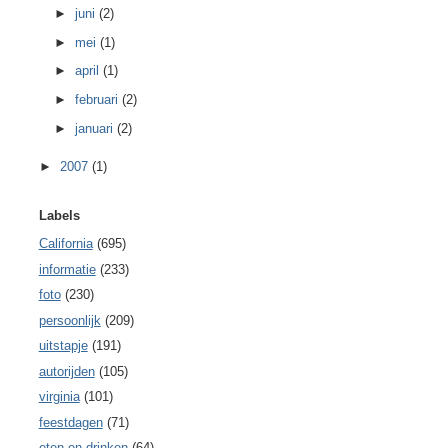
►
juni
(2)
►
mei
(1)
►
april
(1)
►
februari
(2)
►
januari
(2)
►
2007
(1)
Labels
California
(695)
informatie
(233)
foto
(230)
persoonlijk
(209)
uitstapje
(191)
autorijden
(105)
virginia
(101)
feestdagen
(71)
eten en drinken
(64)