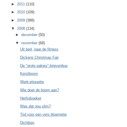
►
2011
(110)
►
2010
(109)
►
2009
(388)
▼
2008
(134)
►
december
(50)
▼
november
(68)
Uit bed, naar de fitness
Dickens Christmas Fair
De "grote pakjes"-brievenbus
Kerstboom
Werk-etiquette
Wie doet de boom aan?
Herfstboeket
Was dat nou slim?
Tijd voor een vers bloemetje
Dichtbay