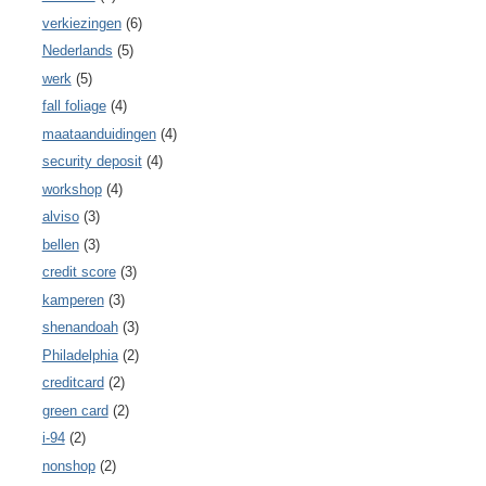
verkiezingen
(6)
Nederlands
(5)
werk
(5)
fall foliage
(4)
maataanduidingen
(4)
security deposit
(4)
workshop
(4)
alviso
(3)
bellen
(3)
credit score
(3)
kamperen
(3)
shenandoah
(3)
Philadelphia
(2)
creditcard
(2)
green card
(2)
i-94
(2)
nonshop
(2)