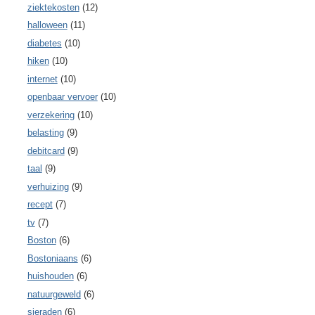
ziektekosten
(12)
halloween
(11)
diabetes
(10)
hiken
(10)
internet
(10)
openbaar vervoer
(10)
verzekering
(10)
belasting
(9)
debitcard
(9)
taal
(9)
verhuizing
(9)
recept
(7)
tv
(7)
Boston
(6)
Bostoniaans
(6)
huishouden
(6)
natuurgeweld
(6)
sieraden
(6)