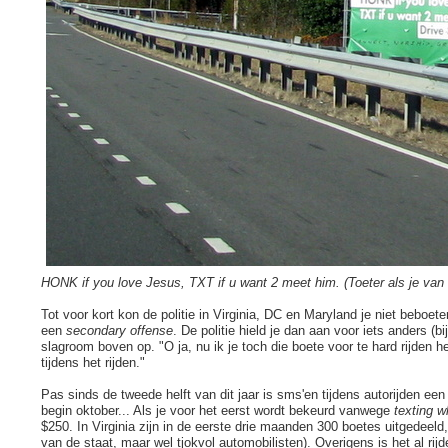
HONK if you love Jesus, TXT if u want 2 meet him. (Toeter als je van
Tot voor kort kon de politie in Virginia, DC en Maryland je niet beboeten
een
secondary offense
. De politie hield je dan aan voor iets anders (
slagroom boven op. "O ja, nu ik je toch die boete voor te hard rijden 
tijdens het rijden."
Pas sinds de tweede helft van dit jaar is sms'en tijdens autorijden ee
begin oktober... Als je voor het eerst wordt bekeurd vanwege
texting w
$250. In Virginia zijn in de eerste drie maanden 300 boetes uitgedeeld,
van de staat, maar wel tjokvol automobilisten). Overigens is het al rijd