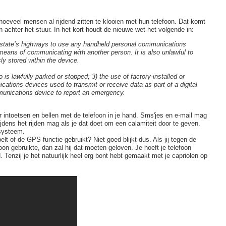
 hoeveel mensen al rijdend zitten te klooien met hun telefoon. Dat komt
 achter het stuur. In het kort houdt de nieuwe wet het volgende in:
he state’s highways to use any handheld personal communications
a means of communicating with another person. It is also unlawful to
ly stored within the device.
s lawfully parked or stopped; 3) the use of factory-installed or
ations devices used to transmit or receive data as part of a digital
unications device to report an emergency.
intoetsen en bellen met de telefoon in je hand. Sms'jes en e-mail mag
ijdens het rijden mag als je dat doet om een calamiteit door te geven.
esysteem.
t of de GPS-functie gebruikt? Niet goed blijkt dus. Als jij tegen de
oon gebruikte, dan zal hij dat moeten geloven. Je hoeft je telefoon
Tenzij je het natuurlijk heel erg bont hebt gemaakt met je capriolen op