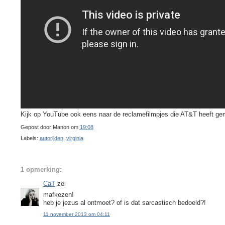
Kijk op YouTube ook eens naar de reclamefilmpjes die AT&T heeft g
Gepost door
Manon
om
19:08
Labels:
autorijden
,
virginia
1 opmerking:
CaT
zei
mafkezen!
heb je jezus al ontmoet? of is dat sarcastisch bedoeld?!
11 november 2013 om 04:11