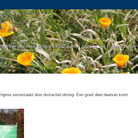
gen in San Jose, Boston en DC, wonen ze nu in San Francisco. Hier l
irginia veroorzaakt door
distracted driving
. Een groot deel daarvan komt