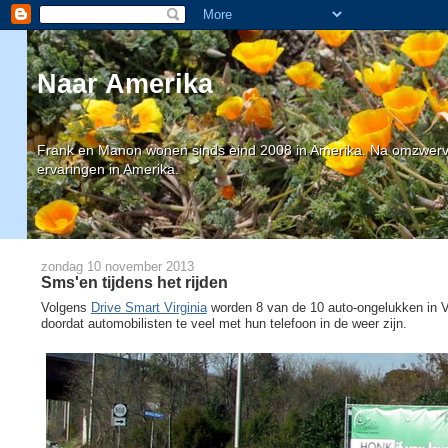
Naar Amerika
Frank en Manon wonen sinds eind 2008 in Amerika. Na omzwervin
ervaringen in Amerika.
zondag 10 november 2013
Sms'en tijdens het rijden
Volgens
Drive Smart Virginia
worden 8 van de 10 auto-ongelukken in V
doordat automobilisten te veel met hun telefoon in de weer zijn.