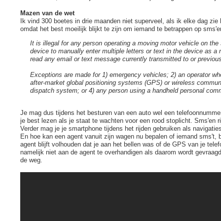
Mazen van de wet
Ik vind 300 boetes in drie maanden niet superveel, als ik elke dag zie
omdat het best moeilijk blijkt te zijn om iemand te betrappen op sms'en
It is illegal for any person operating a moving motor vehicle on t
device to manually enter multiple letters or text in the device as 
read any email or text message currently transmitted to or previous
Exceptions are made for 1) emergency vehicles; 2) an operator who i
after-market global positioning systems (GPS) or wireless communic
dispatch system; or 4) any person using a handheld personal comm
Je mag dus tijdens het besturen van een auto wel een telefoonnummer 
je best lezen als je staat te wachten voor een rood stoplicht. Sms'en r
Verder mag je je smartphone tijdens het rijden gebruiken als navigati
En hoe kan een agent vanuit zijn wagen nu bepalen of iemand sms't, bel
agent blijft volhouden dat je aan het bellen was of de GPS van je telef
namelijk niet aan de agent te overhandigen als daarom wordt gevraagd. 
de weg.