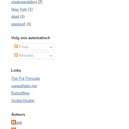
stadswandeling
(2)
New York
(1)
digid
(1)
paspoort
(1)
Volg ons automatisch
Posts
Reacties
Links
The Puf Principle
vanpuffelen.net
BuitenBlog
StutterShutter
Auteurs
Frank