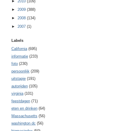
►
2010
(109)
►
2009
(388)
►
2008
(134)
►
2007
(1)
Labels
California
(695)
informatie
(233)
foto
(230)
persoonlijk
(209)
uitstapje
(191)
autorijden
(105)
virginia
(101)
feestdagen
(71)
eten en drinken
(64)
Massachusetts
(56)
washington dc
(56)
bigmacindex
(50)