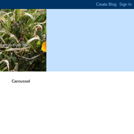
ees je over hun
Caroussel