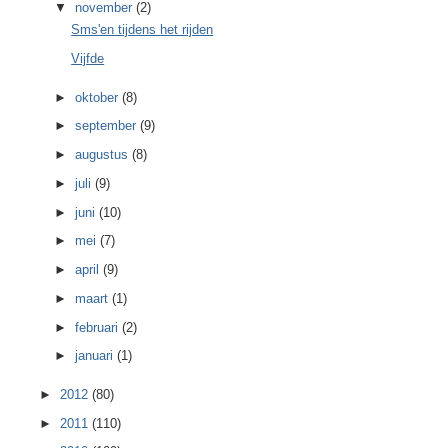
▼
november
(2)
Sms'en tijdens het rijden
Vijfde
►
oktober
(8)
►
september
(9)
►
augustus
(8)
►
juli
(9)
►
juni
(10)
►
mei
(7)
►
april
(9)
►
maart
(1)
►
februari
(2)
►
januari
(1)
►
2012
(80)
►
2011
(110)