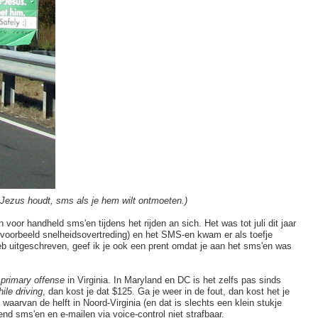
 Jezus houdt, sms als je hem wilt ontmoeten.)
 voor handheld sms'en tijdens het rijden an sich. Het was tot juli dit jaar
bijvoorbeeld snelheidsovertreding) en het SMS-en kwam er als toefje
heb uitgeschreven, geef ik je ook een prent omdat je aan het sms'en was
n
primary offense
in Virginia. In Maryland en DC is het zelfs pas sinds
hile driving
, dan kost je dat $125. Ga je weer in de fout, dan kost het je
 waarvan de helft in Noord-Virginia (en dat is slechts een klein stukje
end sms'en en e-mailen via voice-control niet strafbaar.