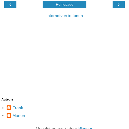
‹
›
Homepage
Internetversie tonen
Auteurs
Frank
Manon
Mogelijk gemaakt door
Blogger
.