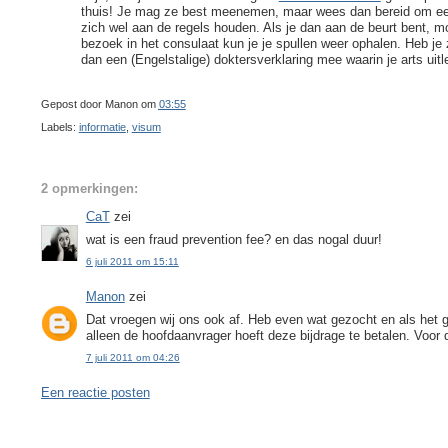
thuis! Je mag ze best meenemen, maar wees dan bereid om een 
zich wel aan de regels houden. Als je dan aan de beurt bent, mo
bezoek in het consulaat kun je je spullen weer ophalen. Heb je z
dan een (Engelstalige) doktersverklaring mee waarin je arts uit
Gepost door
Manon
om
03:55
Labels:
informatie
,
visum
2 opmerkingen:
CaT
zei
wat is een fraud prevention fee? en das nogal duur!
6 juli 2011 om 15:11
Manon
zei
Dat vroegen wij ons ook af. Heb even wat gezocht en als het goe
alleen de hoofdaanvrager hoeft deze bijdrage te betalen. Voor 
7 juli 2011 om 04:26
Een reactie posten