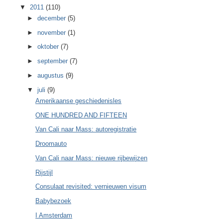
▼
2011
(110)
►
december
(5)
►
november
(1)
►
oktober
(7)
►
september
(7)
►
augustus
(9)
▼
juli
(9)
Amerikaanse geschiedenisles
ONE HUNDRED AND FIFTEEN
Van Cali naar Mass: autoregistratie
Droomauto
Van Cali naar Mass: nieuwe rijbewijzen
Rijstijl
Consulaat revisited: vernieuwen visum
Babybezoek
I Amsterdam