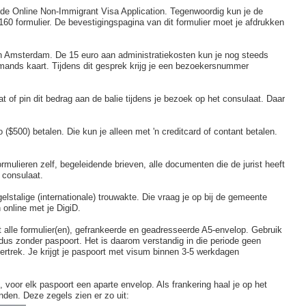
n, de Online Non-Immigrant Visa Application. Tegenwoordig kun je de
-160 formulier. De bevestigingspagina van dit formulier moet je afdrukken
in Amsterdam. De 15 euro aan administratiekosten kun je nog steeds
emands kaart. Tijdens dit gesprek krijg je een bezoekersnummer
t of pin dit bedrag aan de balie tijdens je bezoek op het consulaat. Daar
.
($500) betalen. Die kun je alleen met 'n creditcard of contant betalen.
ormulieren zelf, begeleidende brieven, alle documenten die de jurist heeft
t consulaat.
lstalige (internationale) trouwakte. Die vraag je op bij de gemeente
 online met je DigiD.
t alle formulier(en), gefrankeerde en geadresseerde A5-envelop. Gebruik
 dus zonder paspoort. Het is daarom verstandig in die periode geen
vertrek. Je krijgt je paspoort met visum binnen 3-5 werkdagen
or elk paspoort een aparte envelop. Als frankering haal je op het
den. Deze zegels zien er zo uit: