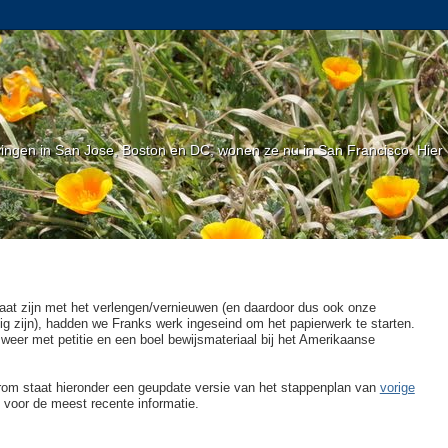
gen in San Jose, Boston en DC, wonen ze nu in San Francisco. Hier l
at zijn met het verlengen/vernieuwen (en daardoor dus ook onze
dig zijn), hadden we Franks werk ingeseind om het papierwerk te starten.
eer met petitie en een boel bewijsmateriaal bij het Amerikaanse
aarom staat hieronder een geupdate versie van het stappenplan van
vorige
voor de meest recente informatie.