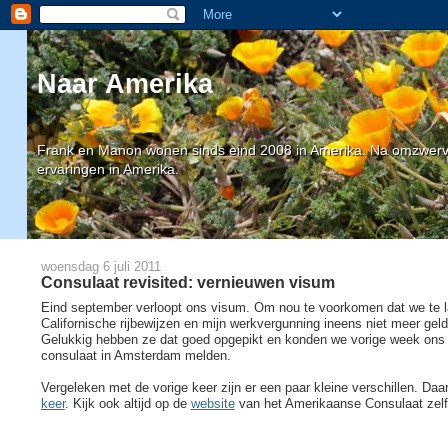
Naar Amerika
Frank en Manon wonen sinds eind 2008 in Amerika. Na omzwervin
ervaringen in Amerika.
woensdag 6 juli 2011
Consulaat revisited: vernieuwen visum
Eind september verloopt ons visum. Om nou te voorkomen dat we te la
Californische rijbewijzen en mijn werkvergunning ineens niet meer gel
Gelukkig hebben ze dat goed opgepikt en konden we vorige week ons w
consulaat in Amsterdam melden.
Vergeleken met de vorige keer zijn er een paar kleine verschillen. D
keer
. Kijk ook altijd op de
website
van het Amerikaanse Consulaat zelf 