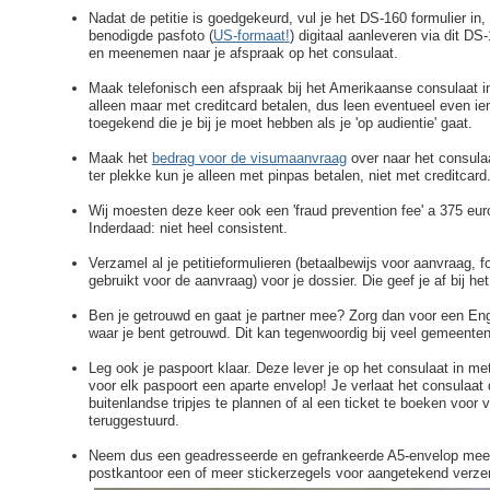
Nadat de petitie is goedgekeurd, vul je het DS-160 formulier i
benodigde pasfoto (
US-formaat!
) digitaal aanleveren via dit DS
en meenemen naar je afspraak op het consulaat.
Maak telefonisch een afspraak bij het Amerikaanse consulaat 
alleen maar met creditcard betalen, dus leen eventueel even i
toegekend die je bij je moet hebben als je 'op audientie' gaat.
Maak het
bedrag voor de visumaanvraag
over naar het consulaa
ter plekke kun je alleen met pinpas betalen, niet met creditcard
Wij moesten deze keer ook een 'fraud prevention fee' a 375 euro 
Inderdaad: niet heel consistent.
Verzamel al je petitieformulieren (betaalbewijs voor aanvraag, f
gebruikt voor de aanvraag) voor je dossier. Die geef je af bij he
Ben je getrouwd en gaat je partner mee? Zorg dan voor een Enge
waar je bent getrouwd. Dit kan tegenwoordig bij veel gemeenten
Leg ook je paspoort klaar. Deze lever je op het consulaat in me
voor elk paspoort een aparte envelop! Je verlaat het consulaat
buitenlandse tripjes te plannen of al een ticket te boeken voor 
teruggestuurd.
Neem dus een geadresseerde en gefrankeerde A5-envelop mee, vo
postkantoor een of meer stickerzegels voor aangetekend verzen