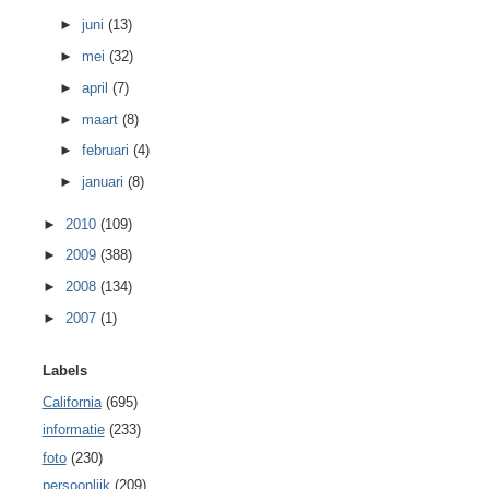
►
juni
(13)
►
mei
(32)
►
april
(7)
►
maart
(8)
►
februari
(4)
►
januari
(8)
►
2010
(109)
►
2009
(388)
►
2008
(134)
►
2007
(1)
Labels
California
(695)
informatie
(233)
foto
(230)
persoonlijk
(209)