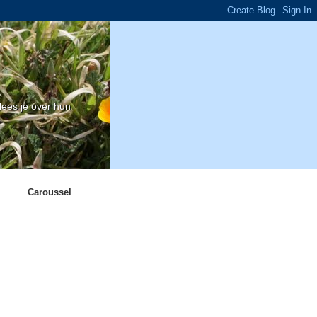
ees je over hun
Caroussel