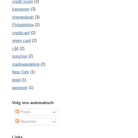
credit score
(3)
kamperen
(3)
shenandoah
(3)
Philadelphia
(2)
creditcard
(2)
green card
(2)
i-94
(2)
nonshop
(2)
stadswandeling
(2)
New York
(1)
digid
(1)
paspoort
(1)
Volg ons automatisch
Posts
Reacties
Links