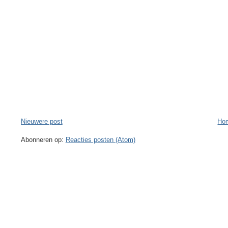
Nieuwere post
Ho
Abonneren op:
Reacties posten (Atom)