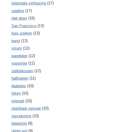
interstate verhuizing
(17)
roadtrip
(17)
niet doen
(16)
San Francisco
(13)
huis zoeken
(13)
kerst
(13)
visum
(12)
wandelen
(12)
yosemite
(12)
ziektekosten
(12)
halloween
(11)
diabetes
(10)
hiken
(10)
internet
(10)
openbaar vervoer
(10)
verzekering
(10)
belasting
(9)
debitcard
(9)