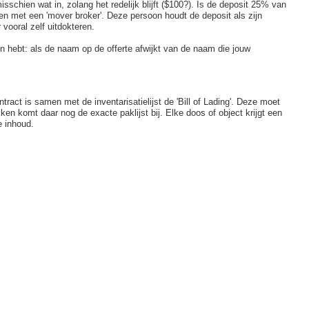
sschien wat in, zolang het redelijk blijft ($100?). Is de deposit 25% van
ken met een 'mover broker'. Deze persoon houdt de deposit als zijn
vooral zelf uitdokteren.
n hebt: als de naam op de offerte afwijkt van de naam die jouw
tract is samen met de inventarisatielijst de 'Bill of Lading'. Deze moet
ken komt daar nog de exacte paklijst bij. Elke doos of object krijgt een
e inhoud.