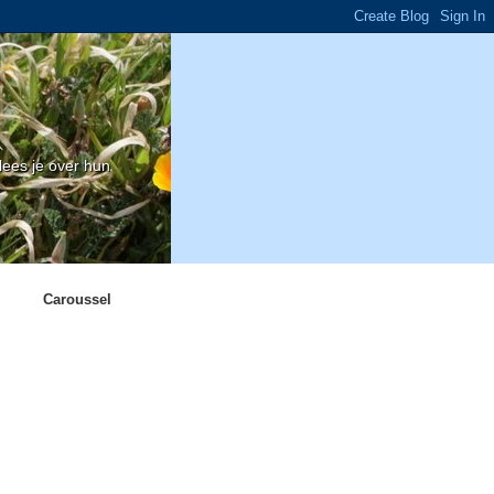
ees je over hun
Caroussel