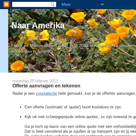
Naar Amerika
Frank en Manon wonen sinds eind 2008 in Amerika. Na omzwervin
ervaringen in Amerika.
maandag 20 februari 2012
Offerte aanvragen en tekenen
Nadat je een
voorselectie
hebt gemaakt, kun je de offertes aanvragen.
Een offerte ('estimate' of 'quote') hoort kosteloos te zijn.
Kijk uit met scherpgeprijsde online quotes, ze zijn meestal te g
Ga je toch op basis van een online quote met een verhuisbedrijf
Dat is heel vervelend als je spullen al op transport zijn en jij w