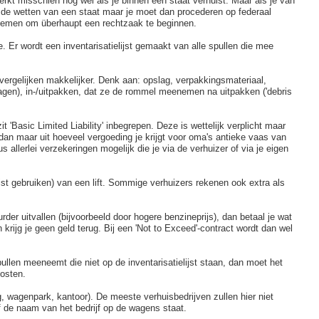
kt misschien nog wel als je binnen één staat verhuist. Maar als je van
t de wetten van een staat maar je moet dan procederen op federaal
enemen om überhaupt een rechtzaak te beginnen.
. Er wordt een inventarisatielijst gemaakt van alle spullen die mee
 vergelijken makkelijker. Denk aan: opslag, verpakkingsmateriaal,
iswagen), in-/uitpakken, dat ze de rommel meenemen na uitpakken ('debris
it 'Basic Limited Liability' inbegrepen. Deze is wettelijk verplicht maar
n dan maar uit hoeveel vergoeding je krijgt voor oma's antieke vaas van
us allerlei verzekeringen mogelijk die je via de verhuizer of via je eigen
ist gebruiken) van een lift. Sommige verhuizers rekenen ook extra als
der uitvallen (bijvoorbeeld door hogere benzineprijs), dan betaal je wat
krijg je geen geld terug. Bij een 'Not to Exceed'-contract wordt dan wel
ullen meeneemt die niet op de inventarisatielijst staan, dan moet het
kosten.
, wagenpark, kantoor). De meeste verhuisbedrijven zullen hier niet
f de naam van het bedrijf op de wagens staat.