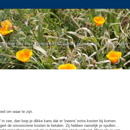
gen in San Jose, Boston en DC, wonen ze nu in San Francisco. Hier l
oed om waar te zijn.
 in zee, dan loop je dikke kans dat er 'ineens' extra kosten bij komen.
eigert de onvoorziene kosten te betalen. Zij hebben namelijk je spullen...