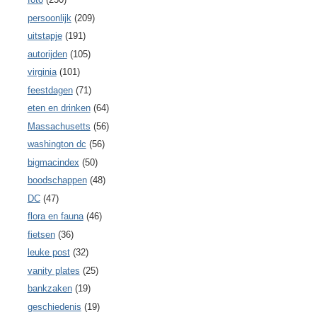
persoonlijk
(209)
uitstapje
(191)
autorijden
(105)
virginia
(101)
feestdagen
(71)
eten en drinken
(64)
Massachusetts
(56)
washington dc
(56)
bigmacindex
(50)
boodschappen
(48)
DC
(47)
flora en fauna
(46)
fietsen
(36)
leuke post
(32)
vanity plates
(25)
bankzaken
(19)
geschiedenis
(19)