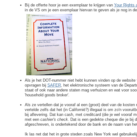
Bij de offerte hoor je een exemplaar te krijgen van
Your Rights 
in de VS om je een exemplaar hiervan te geven als je nog in de
Als je het DOT-nummer niet hebt kunnen vinden op de website 
opvragen bij
SAFER
, het elektronische systeem van de Departm
staat of ook naar andere staten mag verhuizen en wat voor soo
'household goods broker'.
Als ze vertellen dat je vooraf al een (groot) deel van de kosten
vertelde zelfs dat het (in Californië?) illegaal is om zo'n vooru
bij aflevering. Dat kan cash, met creditcard (die je wel vooraf 
met een
cashier's check
. Dat is een gedekte cheque die je bij 
afgeschreven, is ondertekend door de bank en de naam van het v
Ik las net dat het in grote steden zoals New York wel gebruikelij