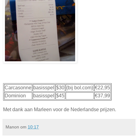
Carcasonne
basisspel
$30
(bij bol.com)
€22,95
Dominion
basisspel
$45
€37,99
Met dank aan Marleen voor de Nederlandse prijzen.
Manon
om
10:17