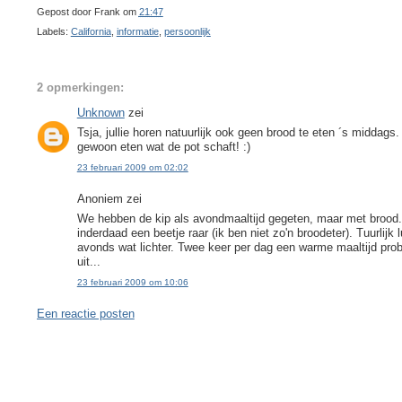
Gepost door
Frank
om
21:47
Labels:
California
,
informatie
,
persoonlijk
2 opmerkingen:
Unknown
zei
Tsja, jullie horen natuurlijk ook geen brood te eten ´s middag
gewoon eten wat de pot schaft! :)
23 februari 2009 om 02:02
Anoniem zei
We hebben de kip als avondmaaltijd gegeten, maar met brood.
inderdaad een beetje raar (ik ben niet zo'n broodeter). Tuurlij
avonds wat lichter. Twee keer per dag een warme maaltijd pr
uit...
23 februari 2009 om 10:06
Een reactie posten