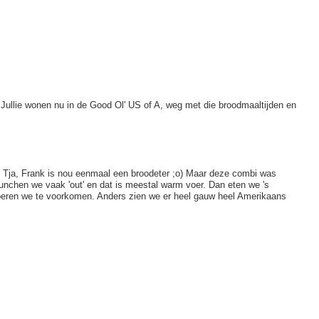
s. Jullie wonen nu in de Good Ol' US of A, weg met die broodmaaltijden en
 Tja, Frank is nou eenmaal een broodeter ;o) Maar deze combi was
k lunchen we vaak 'out' en dat is meestal warm voer. Dan eten we 's
oberen we te voorkomen. Anders zien we er heel gauw heel Amerikaans