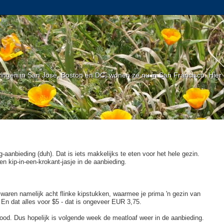
gen in San Jose, Boston en DC, wonen ze nu in San Francisco. Hier l
-aanbieding (duh). Dat is iets makkelijks te eten voor het hele gezin.
n kip-in-een-krokant-jasje in de aanbieding.
 waren namelijk acht flinke kipstukken, waarmee je prima 'n gezin van
. En dat alles voor $5 - dat is ongeveer EUR 3,75.
rood. Dus hopelijk is volgende week de meatloaf weer in de aanbieding.