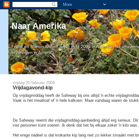
Naar Amerika
Frank en Manon wonen sinds eind 2008 in Amerika. Na omzwervin
ervaringen in Amerika.
vrijdag 20 februari 2009
Vrijdagavond-kip
Op vrijdagmiddag heeft de Safeway bij ons altijd 'n echte vrijdagmiddag
Vaak is het meatloaf of 'n hele kalkoen. Maar vandaag waren de stukke
De Safeway neemt die vrijdagmiddag-aanbieding altijd erg serieus. Dit
vier personen kunt voeren. Ik denk dat het bij elkaar zeker 'n kilo was
Het enige nadeel is dat krokante kip lang niet zo lekker smaakt met b