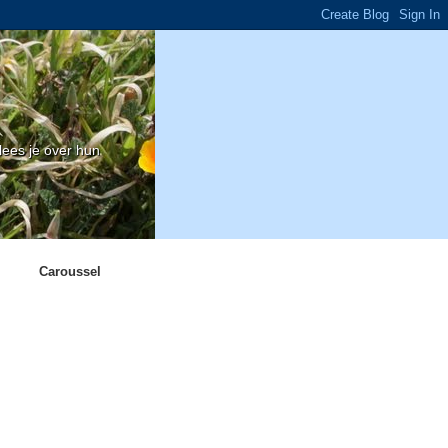
ees je over hun
Caroussel