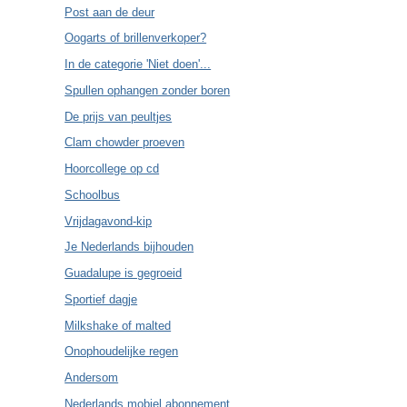
Post aan de deur
Oogarts of brillenverkoper?
In de categorie 'Niet doen'...
Spullen ophangen zonder boren
De prijs van peultjes
Clam chowder proeven
Hoorcollege op cd
Schoolbus
Vrijdagavond-kip
Je Nederlands bijhouden
Guadalupe is gegroeid
Sportief dagje
Milkshake of malted
Onophoudelijke regen
Andersom
Nederlands mobiel abonnement