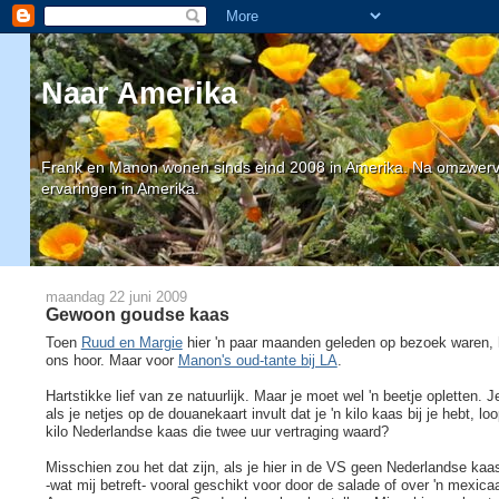
Naar Amerika
Frank en Manon wonen sinds eind 2008 in Amerika. Na omzwervin
ervaringen in Amerika.
maandag 22 juni 2009
Gewoon goudse kaas
Toen
Ruud en Margie
hier 'n paar maanden geleden op bezoek waren,
ons hoor. Maar voor
Manon's oud-tante bij LA
.
Hartstikke lief van ze natuurlijk. Maar je moet wel 'n beetje oplette
als je netjes op de douanekaart invult dat je 'n kilo kaas bij je hebt, l
kilo Nederlandse kaas die twee uur vertraging waard?
Misschien zou het dat zijn, als je hier in de VS geen Nederlandse kaa
-wat mij betreft- vooral geschikt voor door de salade of over 'n mexicaa