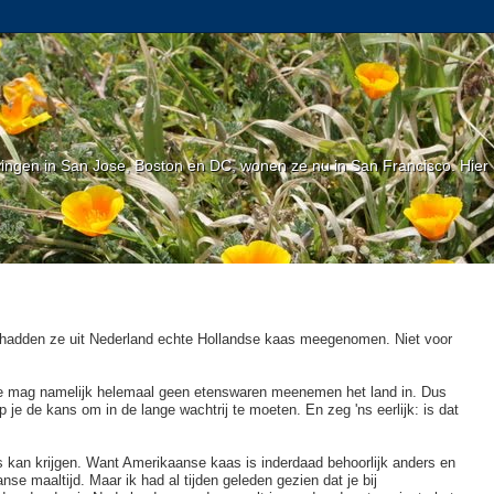
gen in San Jose, Boston en DC, wonen ze nu in San Francisco. Hier l
 hadden ze uit Nederland echte Hollandse kaas meegenomen. Niet voor
n. Je mag namelijk helemaal geen etenswaren meenemen het land in. Dus
oop je de kans om in de lange wachtrij te moeten. En zeg 'ns eerlijk: is dat
s kan krijgen. Want Amerikaanse kaas is inderdaad behoorlijk anders en
nse maaltijd. Maar ik had al tijden geleden gezien dat je bij