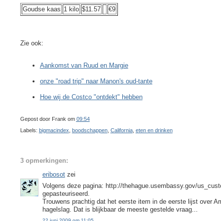
Goudse kaas
1 kilo
$11.57
€9
Zie ook:
Aankomst van Ruud en Margie
onze "road trip" naar Manon's oud-tante
Hoe wij de Costco "ontdekt" hebben
Gepost door
Frank
om
09:54
Labels:
bigmacindex
,
boodschappen
,
California
,
eten en drinken
3 opmerkingen:
eribosot
zei
Volgens deze pagina: http://thehague.usembassy.gov/us_cus
gepasteuriseerd.
Trouwens prachtig dat het eerste item in de eerste lijst over
hagelslag. Dat is blijkbaar de meeste gestelde vraag...
22 juni 2009 om 11:05