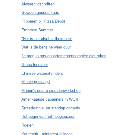
Alweer tijdschriften
Gewoon goudse kaas
Flipperen bij Pizza Depot
Embrace Summer
"Het is net alsof ik thuis ben"
Wat is de benzine weer duur
Je mag in ons appartementencomplex niet roken
Gratis leesvoer
Chinese wateruitvinders
Missie geslaagd
Manon's eerste sieradenworkshop
Amerikaanse Japanners in WOII
Straatfestival en standup comedy
Het begin van het hoogseizoen
Roeien
Keurmerk - rainforest alliance