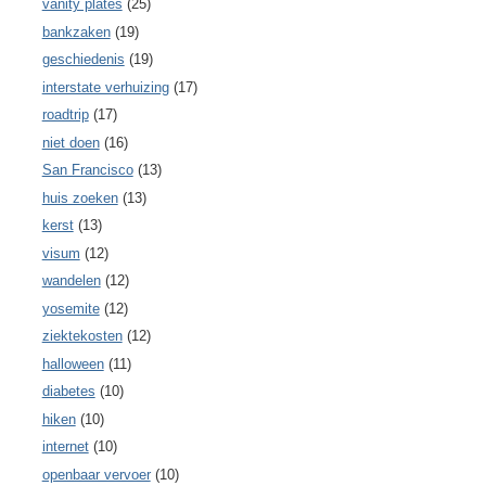
vanity plates
(25)
bankzaken
(19)
geschiedenis
(19)
interstate verhuizing
(17)
roadtrip
(17)
niet doen
(16)
San Francisco
(13)
huis zoeken
(13)
kerst
(13)
visum
(12)
wandelen
(12)
yosemite
(12)
ziektekosten
(12)
halloween
(11)
diabetes
(10)
hiken
(10)
internet
(10)
openbaar vervoer
(10)