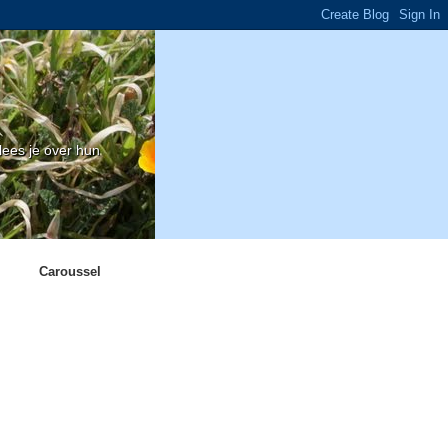
ees je over hun
Caroussel