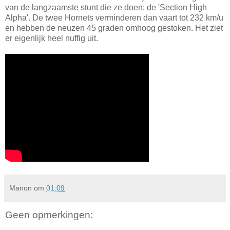
van de langzaamste stunt die ze doen: de 'Section High
Alpha'. De twee Hornets verminderen dan vaart tot 232 km/u
en hebben de neuzen 45 graden omhoog gestoken. Het ziet
er eigenlijk heel nuffig uit.
Manon
om
01:09
Geen opmerkingen: