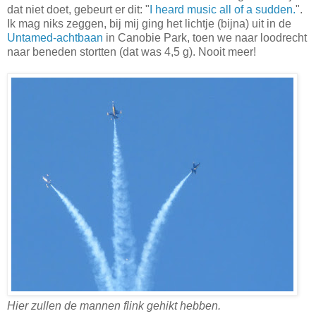
dat niet doet, gebeurt er dit: "
I heard music all of a sudden.
".
Ik mag niks zeggen, bij mij ging het lichtje (bijna) uit in de
Untamed-achtbaan
in Canobie Park, toen we naar loodrecht
naar beneden stortten (dat was 4,5 g). Nooit meer!
Hier zullen de mannen flink gehikt hebben.