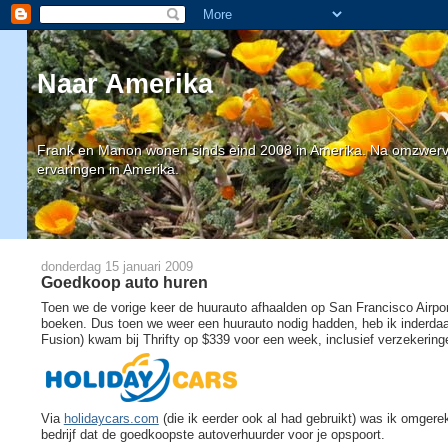
Naar Amerika
Frank en Manon wonen sinds eind 2008 in Amerika. Na omzwervin
ervaringen in Amerika.
donderdag 15 januari 2009
Goedkoop auto huren
Toen we de vorige keer de huurauto afhaalden op San Francisco Airport
boeken. Dus toen we weer een huurauto nodig hadden, heb ik inderda
Fusion) kwam bij Thrifty op $339 voor een week, inclusief verzekering
Via
holidaycars.com
(die ik eerder ook al had gebruikt) was ik omgere
bedrijf dat de goedkoopste autoverhuurder voor je opspoort.