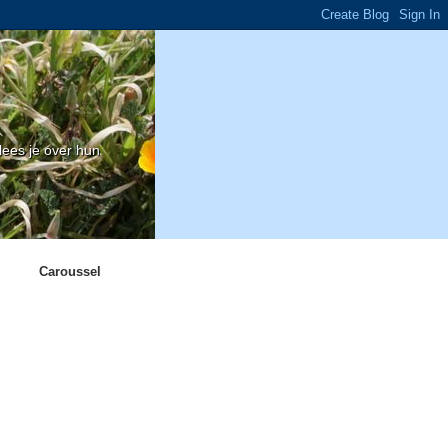
ees je over hun
Caroussel