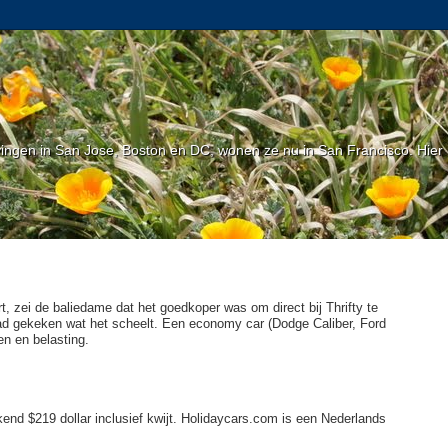
gen in San Jose, Boston en DC, wonen ze nu in San Francisco. Hier l
, zei de baliedame dat het goedkoper was om direct bij Thrifty te
ad gekeken wat het scheelt. Een economy car (Dodge Caliber, Ford
en en belasting.
kend $219 dollar inclusief kwijt. Holidaycars.com is een Nederlands