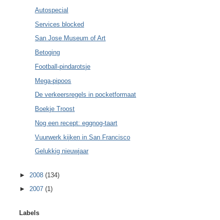
Autospecial
Services blocked
San Jose Museum of Art
Betoging
Football-pindarotsje
Mega-pipoos
De verkeersregels in pocketformaat
Boekje Troost
Nog een recept: eggnog-taart
Vuurwerk kijken in San Francisco
Gelukkig nieuwjaar
►
2008
(134)
►
2007
(1)
Labels