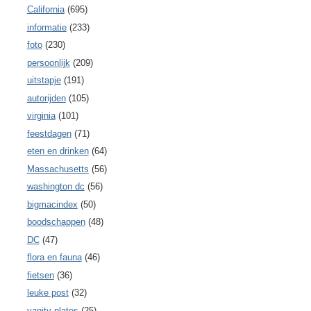
California
(695)
informatie
(233)
foto
(230)
persoonlijk
(209)
uitstapje
(191)
autorijden
(105)
virginia
(101)
feestdagen
(71)
eten en drinken
(64)
Massachusetts
(56)
washington dc
(56)
bigmacindex
(50)
boodschappen
(48)
DC
(47)
flora en fauna
(46)
fietsen
(36)
leuke post
(32)
vanity plates
(25)