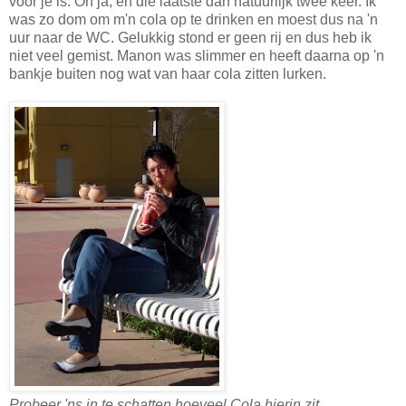
voor je is. Oh ja, en die laatste dan natuurlijk twee keer. Ik
was zo dom om m'n cola op te drinken en moest dus na 'n
uur naar de WC. Gelukkig stond er geen rij en dus heb ik
niet veel gemist. Manon was slimmer en heeft daarna op 'n
bankje buiten nog wat van haar cola zitten lurken.
Probeer 'ns in te schatten hoeveel Cola hierin zit