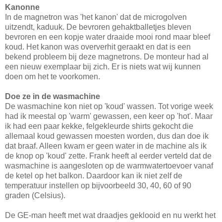
Kanonne
In de magnetron was 'het kanon' dat de microgolven
uitzendt, kaduuk. De bevroren gehaktballetjes bleven
bevroren en een kopje water draaide mooi rond maar bleef
koud. Het kanon was oververhit geraakt en dat is een
bekend probleem bij deze magnetrons. De monteur had al
een nieuw exemplaar bij zich. Er is niets wat wij kunnen
doen om het te voorkomen.
Doe ze in de wasmachine
De wasmachine kon niet op 'koud' wassen. Tot vorige week
had ik meestal op 'warm' gewassen, een keer op 'hot'. Maar
ik had een paar kekke, felgekleurde shirts gekocht die
allemaal koud gewassen moesten worden, dus dan doe ik
dat braaf. Alleen kwam er geen water in de machine als ik
de knop op 'koud' zette. Frank heeft al eerder verteld dat de
wasmachine is aangesloten op de warmwatertoevoer vanaf
de ketel op het balkon. Daardoor kan ik niet zelf de
temperatuur instellen op bijvoorbeeld 30, 40, 60 of 90
graden (Celsius).
De GE-man heeft met wat draadjes geklooid en nu werkt het