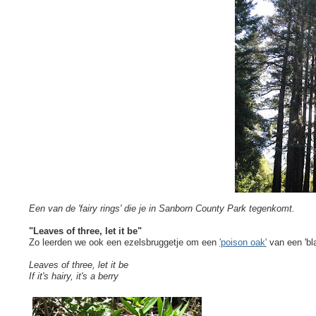
Een van de 'fairy rings' die je in Sanborn County Park tegenkomt.
"Leaves of three, let it be"
Zo leerden we ook een ezelsbruggetje om een
'poison oak'
van een 'bl
Leaves of three, let it be
If it's hairy, it's a berry