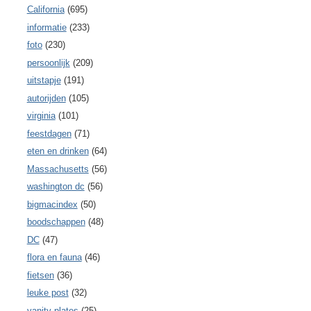
California
(695)
informatie
(233)
foto
(230)
persoonlijk
(209)
uitstapje
(191)
autorijden
(105)
virginia
(101)
feestdagen
(71)
eten en drinken
(64)
Massachusetts
(56)
washington dc
(56)
bigmacindex
(50)
boodschappen
(48)
DC
(47)
flora en fauna
(46)
fietsen
(36)
leuke post
(32)
vanity plates
(25)