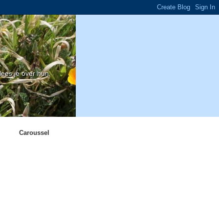
ees je over hun
Caroussel