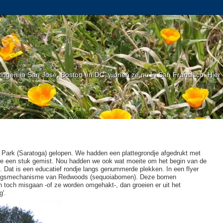
gen in San Jose, Boston en DC, wonen ze nu in San Francisco. Hier l
y Park (Saratoga) gelopen. We hadden een plattegrondje afgedrukt met
we een stuk gemist. Nou hadden we ook wat moeite om het begin van de
n. Dat is een educatief rondje langs genummerde plekken. In een flyer
levingsmechanisme van Redwoods (sequoiabomen). Deze bomen
 toch misgaan -of ze worden omgehakt-, dan groeien er uit het
g'.