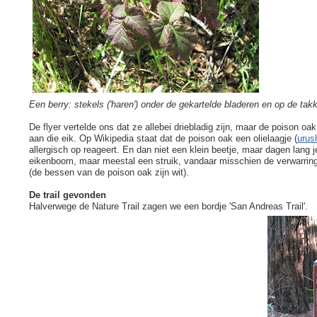
Een berry: stekels ('haren') onder de gekartelde bladeren en op de tak
De flyer vertelde ons dat ze allebei driebladig zijn, maar de poison oak i
aan die eik. Op Wikipedia staat dat de poison oak een olielaagje (
urush
allergisch op reageert. En dan niet een klein beetje, maar dagen lang 
eikenboom, maar meestal een struik, vandaar misschien de verwarri
(de bessen van de poison oak zijn wit).
De trail gevonden
Halverwege de Nature Trail zagen we een bordje 'San Andreas Trail'.