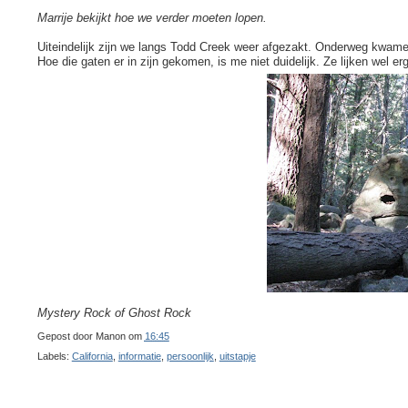
Marrije bekijkt hoe we verder moeten lopen.
Uiteindelijk zijn we langs Todd Creek weer afgezakt. Onderweg kwame
Hoe die gaten er in zijn gekomen, is me niet duidelijk. Ze lijken wel e
Mystery Rock of Ghost Rock
Gepost door
Manon
om
16:45
Labels:
California
,
informatie
,
persoonlijk
,
uitstapje