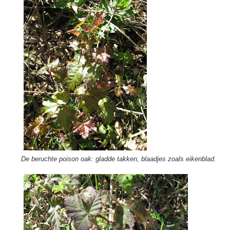
De beruchte poison oak: gladde takken, blaadjes zoals eikenblad.