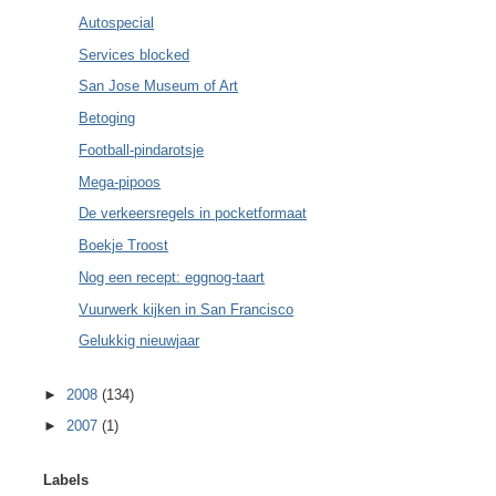
Autospecial
Services blocked
San Jose Museum of Art
Betoging
Football-pindarotsje
Mega-pipoos
De verkeersregels in pocketformaat
Boekje Troost
Nog een recept: eggnog-taart
Vuurwerk kijken in San Francisco
Gelukkig nieuwjaar
►
2008
(134)
►
2007
(1)
Labels