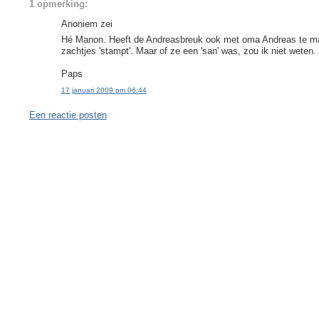
1 opmerking:
Anoniem zei
Hé Manon. Heeft de Andreasbreuk ook met oma Andreas te mak
zachtjes 'stampt'. Maar of ze een 'san' was, zou ik niet weten. Z
Paps
17 januari 2009 om 06:44
Een reactie posten